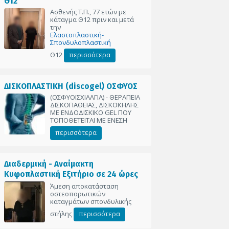
Θ12
Ασθενής Τ.Π., 77 ετών με
κάταγμα Θ12 πριν και μετά
την
Ελαστοπλαστική-
Σπονδυλοπλαστική
Θ12
περισσότερα
ΔΙΣΚΟΠΛΑΣΤΙΚΗ (discogel) ΟΣΦΥΟΣ
(ΟΣΦΥΟΙΣΧΙΑΛΓΙΑ) - ΘΕΡΑΠΕΙΑ
ΔΙΣΚΟΠΑΘΕΙΑΣ, ΔΙΣΚΟΚΗΛΗΣ
ΜΕ ΕΝΔΟΔΙΣΚΙΚΟ GEL ΠΟΥ
ΤΟΠΟΘΕΤΕΙΤΑΙ ΜΕ ΕΝΕΣΗ
περισσότερα
Διαδερμική - Αναίμακτη
Κυφοπλαστική Εξιτήριο σε 24 ώρες
Άμεση αποκατάσταση
οστεοπορωτικών
καταγμάτων σπονδυλικής
στήλης
περισσότερα