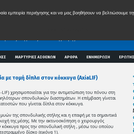
αία εμπειρία περιήγησης και να μας βοηθήσουν να βελτιώσουμε τη
ος Δ. Μπενάρδος
ΟΣ ΧΕΙΡΟΥΡΓΟΣ
Πολιτική απορρήτου
Σ ΣΤΗΛΗΣ
εμβατική χειρουργική σπονδυλικής στήλης)
Αναίμακτες Επεμβάσεις Σπονδυλικής Στήλης
ΚΕΣ
ΜΑΡΤΥΡΙΕΣ ΑΣΘΕΝΩΝ
ΑΡΘΡΑ
ΕΝΗΜΕΡΩΣΗ
ΕΡΩΤΗΣ
 με τομή δίπλα στον κόκκυγα (AxiaLIF)
LIF) χρησιμοποιείται για την αντιμετώπιση του πόνου στη
μηλότερων σπονδυλικών διαστημάτων. Η επέμβαση γίνεται
εκατοστών που γίνεται δίπλα στον κόκκυγα.
μυών της σπονδυλικής στήλης και η επαφή με τα σημαντικά
ριοχή της μέσης. Με την ακτινοσκόπηση ο χειρουργός
ν κόκκυγα προς την σπονδυλική στήλη , μέσω του οποίου
εστραμμένο δίσκο (εικόνα 1).