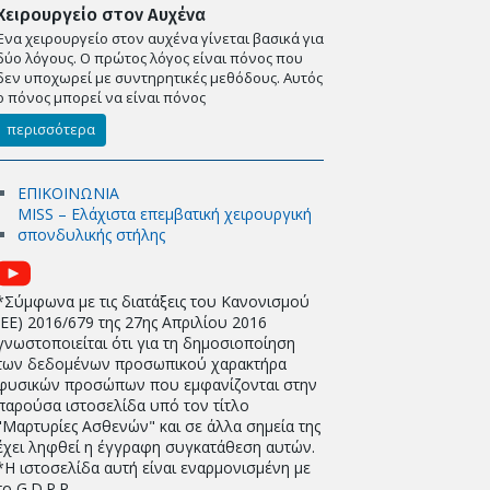
Χειρουργείο στον Αυχένα
Ένα χειρουργείο στον αυχένα γίνεται βασικά για
δύο λόγους. Ο πρώτος λόγος είναι πόνος που
δεν υποχωρεί με συντηρητικές μεθόδους. Αυτός
ο πόνος μπορεί να είναι πόνος
περισσότερα
ΕΠΙΚΟΙΝΩΝΙΑ
MISS – Ελάχιστα επεμβατική χειρουργική
σπονδυλικής στήλης
*Σύμφωνα με τις διατάξεις του Κανονισμού
(EE) 2016/679 της 27ης Απριλίου 2016
γνωστοποιείται ότι για τη δημοσιοποίηση
των δεδομένων προσωπικού χαρακτήρα
φυσικών προσώπων που εμφανίζονται στην
παρούσα ιστοσελίδα υπό τον τίτλο
"Μαρτυρίες Ασθενών" και σε άλλα σημεία της
έχει ληφθεί η έγγραφη συγκατάθεση αυτών.
*Η ιστοσελίδα αυτή είναι εναρμονισμένη με
το G.D.P.R.