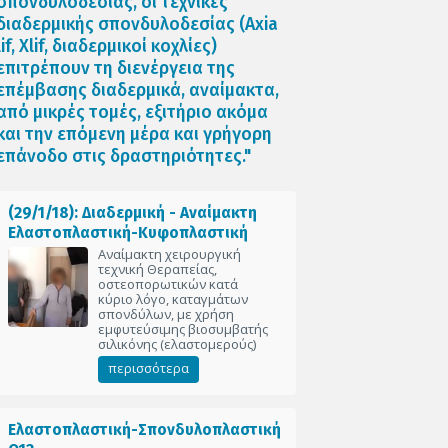
σπονδυλοδεσίας, οι τεχνικές
διαδερμικής σπονδυλοδεσίας (Axia
lif, Xlif, διαδερμικοί κοχλίες)
επιτρέπουν τη διενέργεια της
επέμβασης διαδερμικά, αναίμακτα,
από μικρές τομές, εξιτήριο ακόμα
και την επόμενη μέρα και γρήγορη
επάνοδο στις δραστηριότητες."
(29/1/18): Διαδερμική - Αναίμακτη
Ελαστοπλαστική-Κυφοπλαστική
Αναίμακτη χειρουργική
τεχνική Θεραπείας,
οστεοπορωτικών κατά
κύριο λόγο, καταγμάτων
σπονδύλων, με χρήση
εμφυτεύσιμης βιοσυμβατής
σιλικόνης (ελαστομερούς)
περισσότερα
Ελαστοπλαστική-Σπονδυλοπλαστική