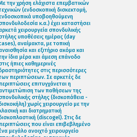
Με την χρήση ελάχιστα επεμβατικών
τεχνικών (ενδοσκοπική δισκεκτομή,
ενδοσκοπικά υποβοηθούμενη
σπονδυλοδεσία κ.α.) έχει καταστήσει
αρκετά χειρουργεία σπονδυλικής
στήλης υποθέσεις ημέρας (day
cases), αναίμακτα, με τοπική
αναισθησία και εξιτήριο ακόμα και
την ίδια μέρα και άμεση επάνοδο
στις ήπιες καθημερινές
δραστηριότητες στις περισσότερες
των περιπτώσεων. Σε αρκετές δε
περιπτώσεις επιτυγχάνεται η
αντιμετώπιση των παθήσεων της
σπονδυλικής στήλης (δισκοπάθεια -
δισκοκήλη) χωρίς χειρουργείο με την
κλασική και διατρηματική
δισκοπλαστική (discogel). Στις δε
περιπτώσεις που είναι επιβεβλημένο
ένα μεγάλο ανοιχτό χειρουργείο