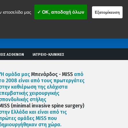
ν ιστοσελίδα μας
✓ OK, αποδοχή όλων
Εξατομίκευση
ΕΙΣ ΑΣΘΕΝΩΝ
ΙΑΤΡΕΙΟ-ΚΛΙΝΙΚΕΣ
"Η ομάδα μας
Μπενάρδος - MISS
από
το 2008 είναι από τους πρωτεργάτες
στην καθιέρωση της ελάχιστα
επεμβατικής χειρουργικής
σπονδυλικής στήλης
MISS (minimal invasive spine surgery)
στην Ελλάδα και είναι από τις
πρώτες ομάδες MISS που
δημιουργήθηκαν στη χώρα.