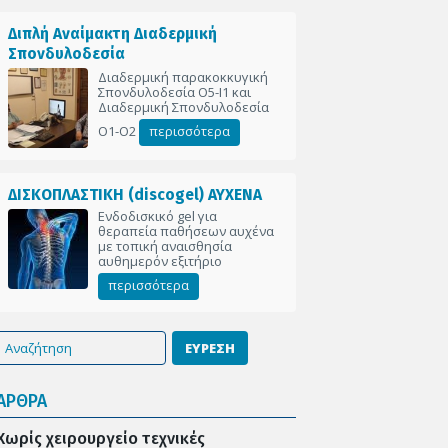
Διπλή Αναίμακτη Διαδερμική
Σπονδυλοδεσία
Διαδερμική παρακοκκυγική
Σπονδυλοδεσία Ο5-Ι1 και
Διαδερμική Σπονδυλοδεσία
Ο1-Ο2
περισσότερα
ΔΙΣΚΟΠΛΑΣΤΙΚΗ (discogel) ΑΥΧΕΝΑ
Ενδοδισκικό gel για
θεραπεία παθήσεων αυχένα
με τοπική αναισθησία
αυθημερόν εξιτήριο
περισσότερα
ΕΥΡΕΣΗ
ΑΡΘΡΑ
Χωρίς χειρουργείο τεχνικές