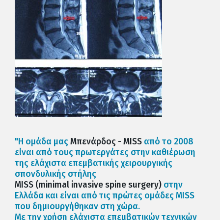
"Η ομάδα μας
Μπενάρδος - MISS
από το 2008
είναι από τους πρωτεργάτες στην καθιέρωση
της ελάχιστα επεμβατικής χειρουργικής
σπονδυλικής στήλης
MISS (minimal invasive spine surgery)
στην
Ελλάδα και είναι από τις πρώτες ομάδες MISS
που δημιουργήθηκαν στη χώρα.
Με την χρήση ελάχιστα επεμβατικών τεχνικών