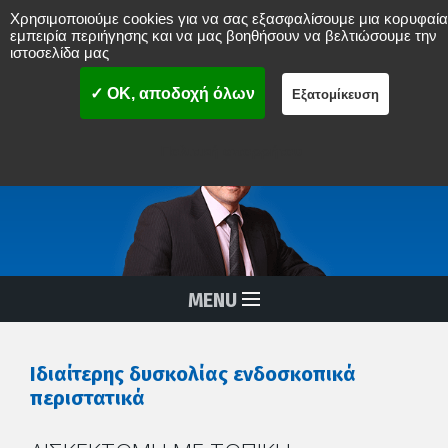
Χρησιμοποιούμε cookies για να σας εξασφαλίσουμε μια κορυφαία
Νικόλαος Δ. Μπενάρδος
εμπειρία περιήγησης και να μας βοηθήσουν να βελτιώσουμε την
ιστοσελίδα μας
ΟΡΘΟΠAIΔΙΚΟΣ ΧΕΙΡΟΥΡΓΟΣ
ΣΠΟΝΔΥΛΙΚΗΣ ΣΤΗΛΗΣ
MISS
(Ελάχιστα επεμβατική χειρουργική σπονδυλικής στήλης)
✓ OK, αποδοχή όλων
Εξατομίκευση
Διαδερμικές Αναίμακτες Επεμβάσεις Σπονδυλικής Στήλης
Πολιτική απορρήτου
MENU
Ιδιαίτερης δυσκολίας ενδοσκοπικά
περιστατικά