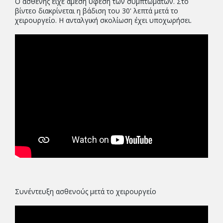
Ο ασθενής είχε άμεση ύφεση των συμπτωμάτων. Στο
βίντεο διακρίνεται η βάδιση του 30' λεπτά μετά το
χειρουργείο. Η ανταλγική σκολίωση έχει υποχωρήσει.
Συνέντευξη ασθενούς μετά το χειρουργείο