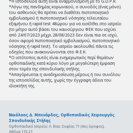
*Η ιστοσελίδα αυτή είναι εναρμονισμένη με το G.D.P.R.
*Λόγω της πανδημίας κορωναϊού, ο συνοδός (ένας μόνο)
του ασθενούς θα πρέπει να διαθέτει πιστοποιητικό
εμβολιασμού ή πιστοποιητικό νόσησης τελευταίου
εξαμήνου ή rapid test 48ώρου για να εισέλθει στο ιατρείο
(το μέτρο αυτό βάσει του καινούργιου ΦΕΚ που ισχύει
από 24/07/2023 μέχρι 28/08/2023 δεν είναι πια σε ισχύ,
όσον αφορά πιστοποιητικό εμβολιασμού, πιστοποιητικό
νόσησης ή rapid test). Το ιατρείο ακολουθεί πάντα τις
οδηγίες που ανακοινώνονται στο Φ.Ε.Κ.
*Ο ιστότοπος αυτός είναι ενημερωτικός περί θεμάτων
ορθοπαιδικής κατά κύριο λόγο με μεγαλύτερη έμφαση
στον τομέα της σπονδυλικής στήλης.
*Απαγόρευεται η αναδημοσίευση μέρους ή του συνόλου
της ιστοσελίδας αυτής, χωρίς την έγγραφη άδεια του
ιδιοκτήτη της.
Νικόλαος Δ. Μπενάρδος,
Ορθοπαιδικός Χειρουργός
Σπονδυλικής Στήλης
Ορθοπαιδικό Ιατρείο: Λ. Βασ. Σοφίας 71 (4ος όροφος),
Αθήνα 115 21