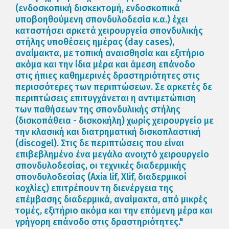
(ενδοσκοπική δισκεκτομή, ενδοσκοπικά
υποβοηθούμενη σπονδυλοδεσία κ.α.) έχει
καταστήσει αρκετά χειρουργεία σπονδυλικής
στήλης υποθέσεις ημέρας (day cases),
αναίμακτα, με τοπική αναισθησία και εξιτήριο
ακόμα και την ίδια μέρα και άμεση επάνοδο
στις ήπιες καθημερινές δραστηριότητες στις
περισσότερες των περιπτώσεων. Σε αρκετές δε
περιπτώσεις επιτυγχάνεται η αντιμετώπιση
των παθήσεων της σπονδυλικής στήλης
(δισκοπάθεια - δισκοκήλη) χωρίς χειρουργείο με
την κλασική και διατρηματική δισκοπλαστική
(discogel). Στις δε περιπτώσεις που είναι
επιβεβλημένο ένα μεγάλο ανοιχτό χειρουργείο
σπονδυλοδεσίας, οι τεχνικές διαδερμικής
σπονδυλοδεσίας (Axia lif, Xlif, διαδερμικοί
κοχλίες) επιτρέπουν τη διενέργεια της
επέμβασης διαδερμικά, αναίμακτα, από μικρές
τομές, εξιτήριο ακόμα και την επόμενη μέρα και
γρήγορη επάνοδο στις δραστηριότητες."