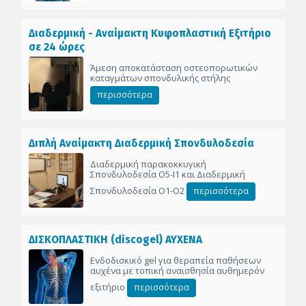
Διαδερμική - Αναίμακτη Κυφοπλαστική Εξιτήριο
σε 24 ώρες
Άμεση αποκατάσταση οστεοπορωτικών
καταγμάτων σπονδυλικής στήλης
περισσότερα
Διπλή Αναίμακτη Διαδερμική Σπονδυλοδεσία
Διαδερμική παρακοκκυγική
Σπονδυλοδεσία Ο5-Ι1 και Διαδερμική
Σπονδυλοδεσία Ο1-Ο2
περισσότερα
ΔΙΣΚΟΠΛΑΣΤΙΚΗ (discogel) ΑΥΧΕΝΑ
Ενδοδισκικό gel για θεραπεία παθήσεων
αυχένα με τοπική αναισθησία αυθημερόν
εξιτήριο
περισσότερα