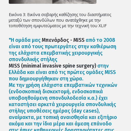
Εικόνα 3: Εικόνα σοβαρής καθίζησης του διαστήματος
μεταξύ των σπονδύλων που ανατάχθηκε με την
τοποθέτηση εμφυτεύματος με την τεχνική του XLIF
"Η ομάδα μας
Μπενάρδος - MISS
από το 2008
είναι από τους πρωτεργάτες στην καθιέρωση
της ελάχιστα επεμβατικής χειρουργικής
σπονδυλικής στήλης
MISS (minimal invasive spine surgery)
στην
Ελλάδα και είναι από τις πρώτες ομάδες MISS
που δημιουργήθηκαν στη χώρα.
Με την χρήση ελάχιστα επεμβατικών τεχνικών
(ενδοσκοπική δισκεκτομή, ενδοσκοπικά
υποβοηθούμενη σπονδυλοδεσία κ.α.) έχει
καταστήσει αρκετά χειρουργεία σπονδυλικής
στήλης υποθέσεις ημέρας (day cases),
αναίμακτα, με τοπική αναισθησία και εξιτήριο
ακόμα και την ίδια μέρα και άμεση επάνοδο
στις ήπιες καθημερινές δραστηριότητες στις