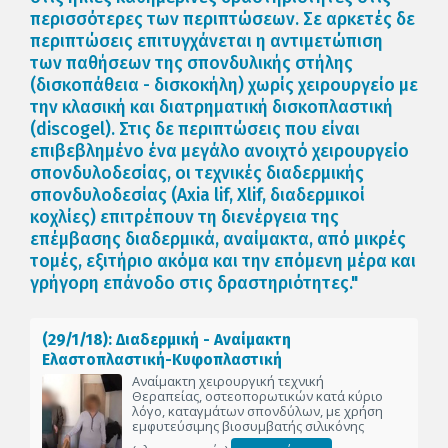
περισσότερες των περιπτώσεων. Σε αρκετές δε
περιπτώσεις επιτυγχάνεται η αντιμετώπιση
των παθήσεων της σπονδυλικής στήλης
(δισκοπάθεια - δισκοκήλη) χωρίς χειρουργείο με
την κλασική και διατρηματική δισκοπλαστική
(discogel). Στις δε περιπτώσεις που είναι
επιβεβλημένο ένα μεγάλο ανοιχτό χειρουργείο
σπονδυλοδεσίας, οι τεχνικές διαδερμικής
σπονδυλοδεσίας (Axia lif, Xlif, διαδερμικοί
κοχλίες) επιτρέπουν τη διενέργεια της
επέμβασης διαδερμικά, αναίμακτα, από μικρές
τομές, εξιτήριο ακόμα και την επόμενη μέρα και
γρήγορη επάνοδο στις δραστηριότητες."
(29/1/18): Διαδερμική - Αναίμακτη
Ελαστοπλαστική-Κυφοπλαστική
Αναίμακτη χειρουργική τεχνική
Θεραπείας, οστεοπορωτικών κατά κύριο
λόγο, καταγμάτων σπονδύλων, με χρήση
εμφυτεύσιμης βιοσυμβατής σιλικόνης