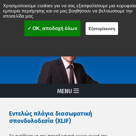
Χρησιμοποιούμε cookies για να σας εξασφαλίσουμε μια κορυφαία
Νικόλαος Δ. Μπενάρδος
εμπειρία περιήγησης και να μας βοηθήσουν να βελτιώσουμε την
ιστοσελίδα μας
ΟΡΘΟΠAIΔΙΚΟΣ ΧΕΙΡΟΥΡΓΟΣ
ΣΠΟΝΔΥΛΙΚΗΣ ΣΤΗΛΗΣ
MISS
(Ελάχιστα επεμβατική χειρουργική σπονδυλικής στήλης)
✓ OK, αποδοχή όλων
Εξατομίκευση
Διαδερμικές Αναίμακτες Επεμβάσεις Σπονδυλικής Στήλης
Πολιτική απορρήτου
MENU
Εντελώς πλάγια διασωματική
σπονδυλοδεσία (XLIF)
Σε αντίθεση με την παραδοσιακή χειρουργική της