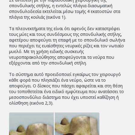
σπονδυλικής στήλης, η εντελώς πλάγια διασωματική
σπονδυλοδεσία εκτελείται μέσω τομής 4 εκατοστών στα
πλάγια της κοιλιάς (εικόνα 1).
Τα πλεονεκτήματα της είναι ότι αφενός δεν καταστρέφει
τους μύες και τους συνδέσμους της σπονδυλικής στήλης,
αφετέρου αποφεύγει τη επαφή με το σπονδυλικό σωλήνα
που περιέχει τις ευαίσθητες νευρικές ρίζες και τον νωτιαίο
μυελό. Με τη χρήση ειδικής συσκευής
νευροπαρακολούθησης αποφεύγονται τα νεύρα που
εξέρχονται από την σπονδυλική στήλη.
Το σύστημα αυτό προειδοποιεί εγκαίρως τον χειρουργό
κάθε φορά που πλησιάζει ένα νεύρο, ώστε να το
αποφεύγει. Ο δίσκος που πάσχει αφαιρείται και στη θέση
του τοποθετείται ένα ειδικό εμφύτευμα που ανατάσσει το
μεσοσπονδύλιο διάστημα που έχει υποστεί καθίζηση ή
ολίσθηση (εικόνα 2,3).