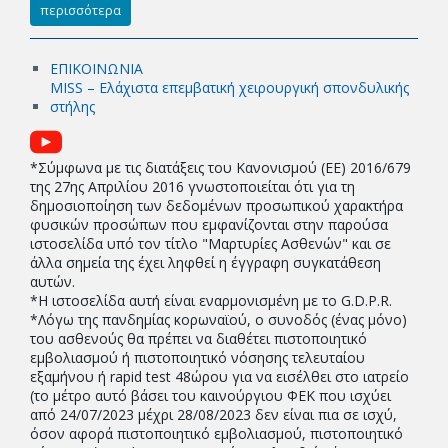
περισσότερα
ΕΠΙΚΟΙΝΩΝΙΑ
MISS – Ελάχιστα επεμβατική χειρουργική σπονδυλικής
στήλης
*Σύμφωνα με τις διατάξεις του Κανονισμού (EE) 2016/679
της 27ης Απριλίου 2016 γνωστοποιείται ότι για τη
δημοσιοποίηση των δεδομένων προσωπικού χαρακτήρα
φυσικών προσώπων που εμφανίζονται στην παρούσα
ιστοσελίδα υπό τον τίτλο "Μαρτυρίες Ασθενών" και σε
άλλα σημεία της έχει ληφθεί η έγγραφη συγκατάθεση
αυτών.
*Η ιστοσελίδα αυτή είναι εναρμονισμένη με το G.D.P.R.
*Λόγω της πανδημίας κορωναϊού, ο συνοδός (ένας μόνο)
του ασθενούς θα πρέπει να διαθέτει πιστοποιητικό
εμβολιασμού ή πιστοποιητικό νόσησης τελευταίου
εξαμήνου ή rapid test 48ώρου για να εισέλθει στο ιατρείο
(το μέτρο αυτό βάσει του καινούργιου ΦΕΚ που ισχύει
από 24/07/2023 μέχρι 28/08/2023 δεν είναι πια σε ισχύ,
όσον αφορά πιστοποιητικό εμβολιασμού, πιστοποιητικό