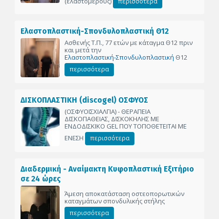
(ελαστομερούς)
περισσότερα
Ελαστοπλαστική-Σπονδυλοπλαστική Θ12
Ασθενής Τ.Π., 77 ετών με κάταγμα Θ12 πριν
και μετά την
Ελαστοπλαστική-Σπονδυλοπλαστική
Θ12
περισσότερα
ΔΙΣΚΟΠΛΑΣΤΙΚΗ (discogel) ΟΣΦΥΟΣ
(ΟΣΦΥΟΙΣΧΙΑΛΓΙΑ) - ΘΕΡΑΠΕΙΑ
ΔΙΣΚΟΠΑΘΕΙΑΣ, ΔΙΣΚΟΚΗΛΗΣ ΜΕ
ΕΝΔΟΔΙΣΚΙΚΟ GEL ΠΟΥ ΤΟΠΟΘΕΤΕΙΤΑΙ ΜΕ
ΕΝΕΣΗ
περισσότερα
Διαδερμική - Αναίμακτη Κυφοπλαστική Εξιτήριο
σε 24 ώρες
Άμεση αποκατάσταση οστεοπορωτικών
καταγμάτων σπονδυλικής στήλης
περισσότερα